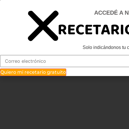
Ir
al
ACCEDÉ A 
contenido
Inicio
RECETARI
Alimentación inteligente
Servicios
Solo indicándonos tu c
Quiero mi recetario gratuito